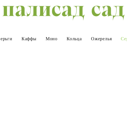
ерьги
Каффы
Моно
Кольца
Ожерелья
Се