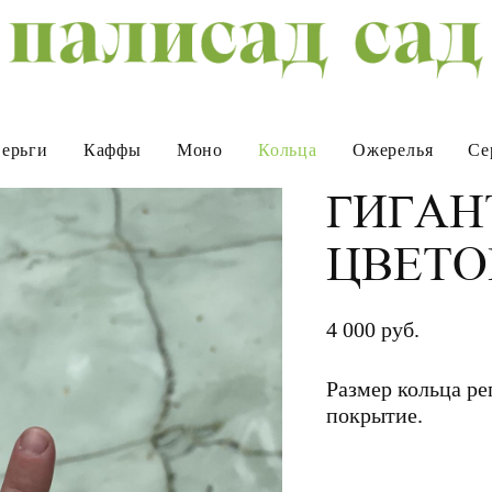
ерьги
Каффы
Моно
Кольца
Ожерелья
Се
ГИГАН
ЦВЕТО
4 000 pуб.
Размер кольца ре
покрытие.